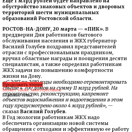
Еще 1 млрд рублей будет направлено на
обустройство знаковых объектов и дворовых
территорий шести муниципальных
образований Ростовской области.
РОСТОВ-НА-ДОНУ, 20 марта — «ПИК».
В
преддверии Дня работников бытового
обслуживания населения и ЖКХ губернатор
Василий Голубев поздравил представителей
отрасли с профессиональным праздником,
вручил областные награды и поощрения десяти
специалистам, а также определил работникам
ЖКХ задачи по повышению комфортности
жизни на Дону.
«С 2017 по 2019 годы необходимо отремонтировать
Продолжить чтение
свыше 4 700 домов на сумму 11 млрд рублей. На
Может также заинтересовать
строительство, реконструкцию, капремонт
Похожие темы:
объектов водоснабжения и водоотведения в этом
году предусмотрено около 4 млрд рублей»,
—
сказал
Василий Голубев
.
В Год экологии работникам ЖКХ надо
обеспечить организацию новой системы
обращения с отходами и эффективную ее работу