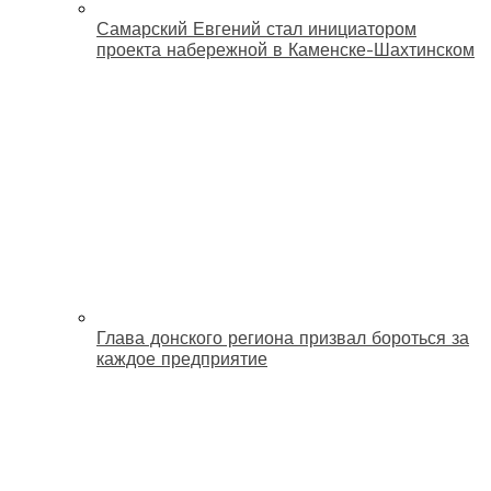
Самарский Евгений стал инициатором
проекта набережной в Каменске-Шахтинском
Глава донского региона призвал бороться за
каждое предприятие