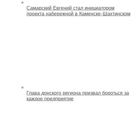
Самарский Евгений стал инициатором
проекта набережной в Каменске-Шахтинском
Глава донского региона призвал бороться за
каждое предприятие