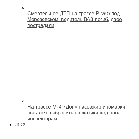
Смертельное ДТП на трассе Р-260 под
Морозовском: водитель ВАЗ погиб, двое
пострадали
На трассе М-4 «Дон» пассажир иномарки
пытался выбросить наркотики под ноги
инспекторам
ЖКХ