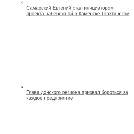
Самарский Евгений стал инициатором
проекта набережной в Каменске-Шахтинском
Глава донского региона призвал бороться за
каждое предприятие