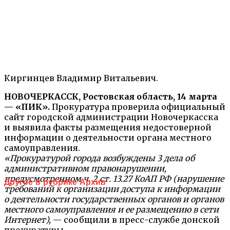
Киргинцев Владимир Витальевич.
НОВОЧЕРКАССК, Ростовская область, 14 марта
— «ПИК».
Прокуратура проверила официальный
сайт городской администрации Новочеркасска
и выявила факты размещения недостоверной
информации о деятельности органа местного
самоуправления.
«Прокуратурой города возбуждены 3 дела об
административном правонарушении,
предусмотренном ч. 2 ст. 13.27 КоАП РФ (нарушение
Другое в рубрике Архив
требований к организации доступа к информации
о деятельности государственных органов и органов
местного самоуправления и ее размещению в сети
Интернет),
— сообщили в пресс-службе донской
прокуратуры.