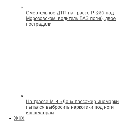
Смертельное ДТП на трассе Р-260 под
Морозовском: водитель ВАЗ погиб, двое
пострадали
На трассе М-4 «Дон» пассажир иномарки
пытался выбросить наркотики под ноги
инспекторам
ЖКХ