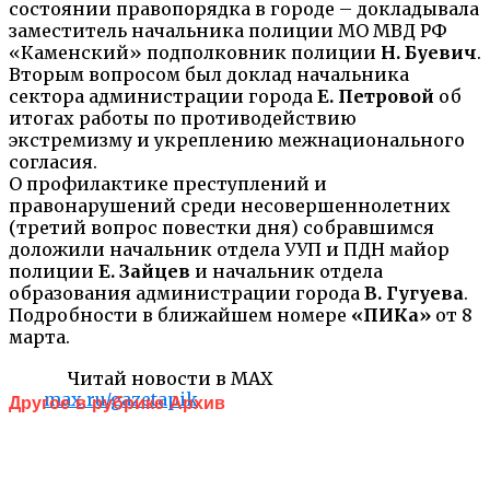
состоянии правопорядка в городе – докладывала
заместитель начальника полиции МО МВД РФ
«Каменский» подполковник полиции
Н. Буевич
.
Вторым вопросом был доклад начальника
сектора администрации города
Е. Петровой
об
итогах работы по противодействию
экстремизму и укреплению межнационального
согласия.
О профилактике преступлений и
правонарушений среди несовершеннолетних
(третий вопрос повестки дня) собравшимся
доложили начальник отдела УУП и ПДН майор
полиции
Е. Зайцев
и начальник отдела
образования администрации города
В. Гугуева
.
Подробности в ближайшем номере
«ПИКа»
от 8
марта.
Читай новости в MAX
max.ru/gazetapik
Другое в рубрике Архив