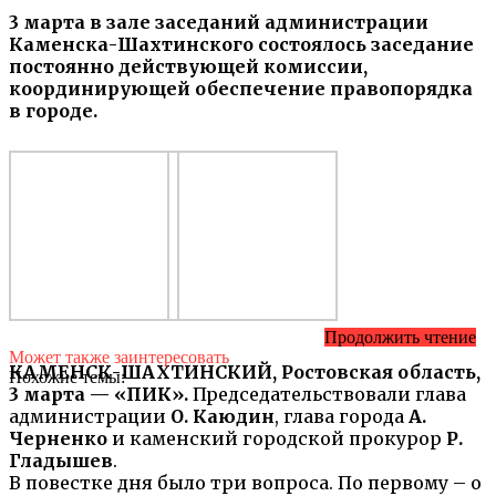
3 марта в зале заседаний администрации
Каменска-Шахтинского состоялось заседание
постоянно действующей комиссии,
координирующей обеспечение правопорядка
в городе.
Продолжить чтение
Может также заинтересовать
КАМЕНСК-ШАХТИНСКИЙ, Ростовская область,
Похожие темы:
3 марта — «ПИК».
Председательствовали глава
администрации
О. Каюдин
, глава города
А.
Черненко
и каменский городской прокурор
Р.
Гладышев
.
В повестке дня было три вопроса. По первому – о