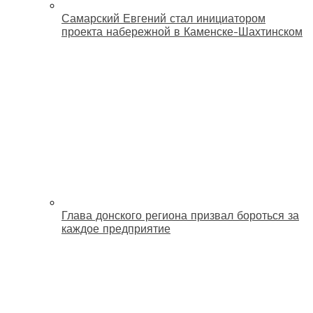
Самарский Евгений стал инициатором
проекта набережной в Каменске-Шахтинском
Глава донского региона призвал бороться за
каждое предприятие