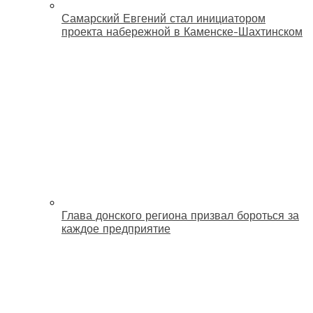
Самарский Евгений стал инициатором
проекта набережной в Каменске-Шахтинском
Глава донского региона призвал бороться за
каждое предприятие