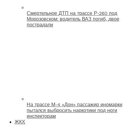
Смертельное ДТП на трассе Р-260 под
Морозовском: водитель ВАЗ погиб, двое
пострадали
На трассе М-4 «Дон» пассажир иномарки
пытался выбросить наркотики под ноги
инспекторам
ЖКХ