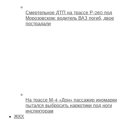
Смертельное ДТП на трассе Р-260 под
Морозовском: водитель ВАЗ погиб, двое
пострадали
На трассе М-4 «Дон» пассажир иномарки
пытался выбросить наркотики под ноги
инспекторам
ЖКХ