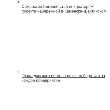
Самарский Евгений стал инициатором
проекта набережной в Каменске-Шахтинском
Глава донского региона призвал бороться за
каждое предприятие