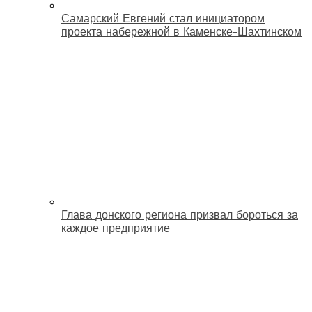
Самарский Евгений стал инициатором
проекта набережной в Каменске-Шахтинском
Глава донского региона призвал бороться за
каждое предприятие