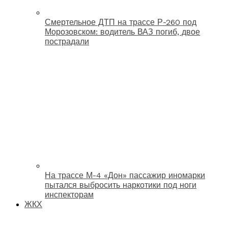
Смертельное ДТП на трассе Р-260 под
Морозовском: водитель ВАЗ погиб, двое
пострадали
На трассе М-4 «Дон» пассажир иномарки
пытался выбросить наркотики под ноги
инспекторам
ЖКХ