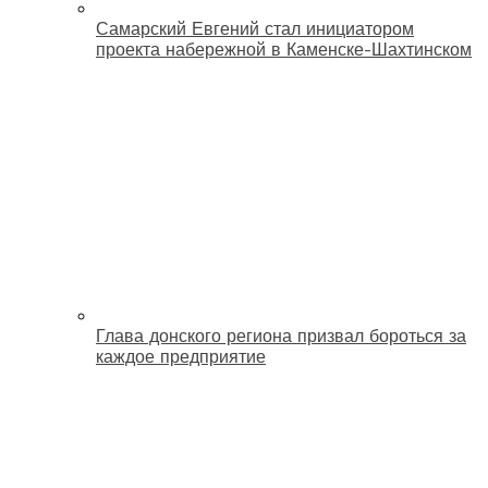
Самарский Евгений стал инициатором
проекта набережной в Каменске-Шахтинском
Глава донского региона призвал бороться за
каждое предприятие