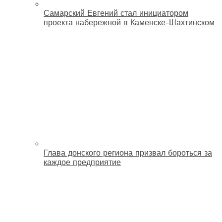
Самарский Евгений стал инициатором
проекта набережной в Каменске-Шахтинском
Глава донского региона призвал бороться за
каждое предприятие