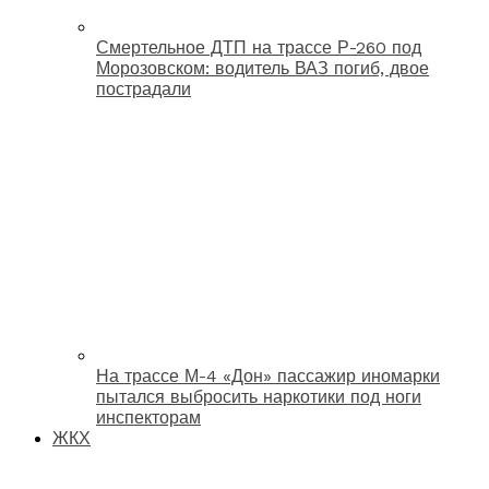
Смертельное ДТП на трассе Р-260 под
Морозовском: водитель ВАЗ погиб, двое
пострадали
На трассе М-4 «Дон» пассажир иномарки
пытался выбросить наркотики под ноги
инспекторам
ЖКХ