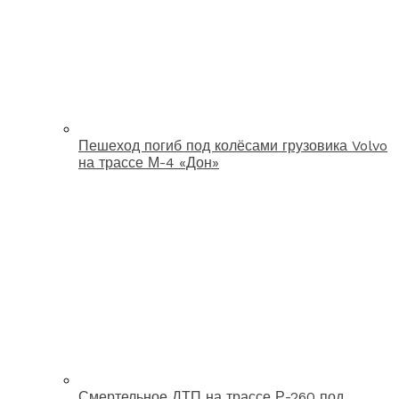
Пешеход погиб под колёсами грузовика Volvo
на трассе М-4 «Дон»
Смертельное ДТП на трассе Р-260 под