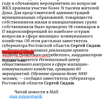
году в обучающих мероприятиях по вопросам
ЖКХ приняли участие более 31 тысячи жителей
Дона. Для представителей администраций
муниципальных образований, товариществ
собственников жилья и инициативных групп
собственников было проведено 58 семинаров и
17 видеоконференций по наиболее острым
вопросам в сфере жилищно-коммунального
хозяйства. Об этом рассказал заместитель
губернатора Ростовской области
Сергей Сидаш
.
— Кроме того, в рамках реализации проекта
Продолжить чтение
«Школа грамотного потребителя», координатором
Может также заинтересовать
которого является Региональный центр
Похожие темы:
общественного контроля в сфере жилищно-
коммунального хозяйства, проведено 80
мероприятий. Обучение прошли более 3000
человек,
— сообщил заместитель губернатора
Ростовской области
Сергей Сидаш
.
Читай новости в MAX
max.ru/gazetapik