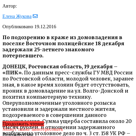
Автор:
Елена Жукова
Опубликовано
19.12.2016
По подозрению в краже из домовладения в
поселке Восточном полицейские 18 декабря
задержали 25-летнего знакомого
потерпевшего.
ДОНЕЦК, Ростовская область, 19 декабря –
«ПИК».
По данным пресс-службы ГУ МВД России
по Ростовской области, молодой человек, заранее
зная, в какое время хозяин будет отсутствовать,
проник в домовладение на ул. Волго-Донской и
похитил компьютерную технику.
Оперуполномоченные уголовного розыска
установили и задержали местного жителя,
подозреваемого в совершении данного
преступления. Сумма ущерба составила около 20
Продолжить чтение
тысяч рублей. В отношении задержанного
Может также заинтересовать
возбуждено уголовное дело по ч. 3 ст. 158 УК РФ –
Похожие темы: