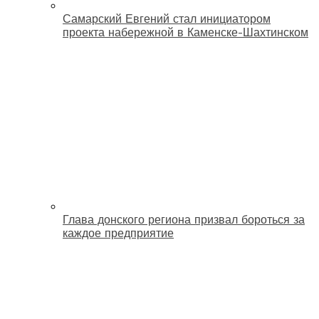
Самарский Евгений стал инициатором
проекта набережной в Каменске-Шахтинском
Глава донского региона призвал бороться за
каждое предприятие