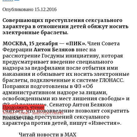
Опубликовано
15.12.2016
Совершающих преступления сексуального
характера в отношении детей обяжут носить
электронные браслеты.
МОСКВА, 15 декабря — «ПИК».
Член Совета
Федерации
Антон Беляков
внес на
рассмотрение Госдумы инициативу, которая
предусматривает введение специального
надзора за педофилами после отбытия ими
наказания и обязывает их носить электронные
браслеты, подключенные к системе ГЛОНАСС.
Поправки подготовлены в ФЗ «Об
административном надзоре за лицами,
освобожденными из мест лишения свободы» и
ФЗ «О полиции». Сенатор Антон Беляков
Продолжить чтение
считает, что нововведение позволит сократить
Может также заинтересовать
количество преступлений сексуального
Похожие темы:
характера против детей, пишут «Известия».
Читай новости в MAX