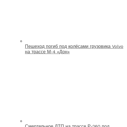
Пешеход погиб под колёсами грузовика Volvo
на трассе М-4 «Дон»
Смертельное ДТП на трассе Р-260 под