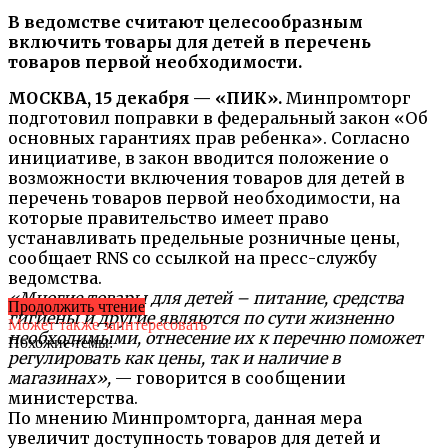
В ведомстве считают целесообразным
включить товары для детей в перечень
товаров первой необходимости.
МОСКВА, 15 декабря — «ПИК».
Минпромторг
подготовил поправки в федеральный закон «Об
основных гарантиях прав ребенка». Согласно
инициативе, в закон вводится положение о
возможности включения товаров для детей в
перечень товаров первой необходимости, на
которые правительство имеет право
устанавливать предельные розничные цены,
сообщает RNS со ссылкой на пресс-службу
ведомства.
«Многие товары для детей – питание, средства
Продолжить чтение
гигиены и другие являются по сути жизненно
Может также заинтересовать
необходимыми, отнесение их к перечню поможет
Похожие темы:
регулировать как цены, так и наличие в
магазинах»,
— говорится в сообщении
министерства.
По мнению Минпромторга, данная мера
увеличит доступность товаров для детей и