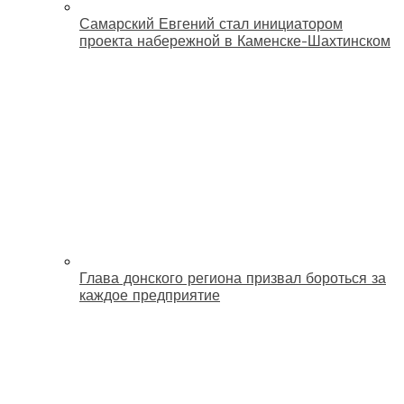
Самарский Евгений стал инициатором
проекта набережной в Каменске-Шахтинском
Глава донского региона призвал бороться за
каждое предприятие