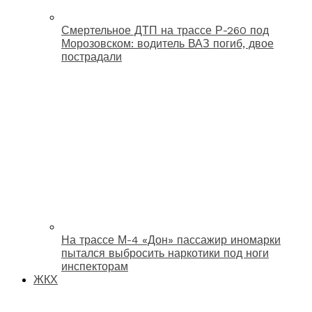
Смертельное ДТП на трассе Р-260 под
Морозовском: водитель ВАЗ погиб, двое
пострадали
На трассе М-4 «Дон» пассажир иномарки
пытался выбросить наркотики под ноги
инспекторам
ЖКХ