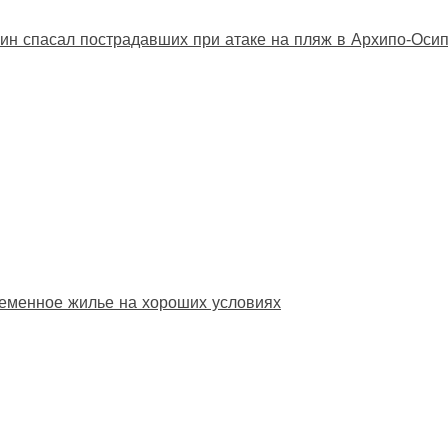
ин спасал пострадавших при атаке на пляж в Архипо‑Оси
еменное жилье на хороших условиях