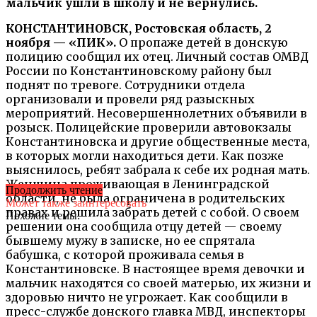
мальчик ушли в школу и не вернулись.
КОНСТАНТИНОВСК, Ростовская область, 2
ноября — «ПИК».
О пропаже детей в донскую
полицию сообщил их отец. Личный состав ОМВД
России по Константиновскому району был
поднят по тревоге. Сотрудники отдела
организовали и провели ряд разыскных
мероприятий. Несовершеннолетних объявили в
розыск. Полицейские проверили автовокзалы
Константиновска и другие общественные места,
в которых могли находиться дети. Как позже
выяснилось, ребят забрала к себе их родная мать.
Женщина проживающая в Ленинградской
Продолжить чтение
области, не была ограничена в родительских
Может также заинтересовать
правах и решила забрать детей с собой. О своем
Похожие темы:
решении она сообщила отцу детей — своему
бывшему мужу в записке, но ее спрятала
бабушка, с которой проживала семья в
Константиновске. В настоящее время девочки и
мальчик находятся со своей матерью, их жизни и
здоровью ничто не угрожает. Как сообщили в
пресс-службе донского главка МВД, инспекторы