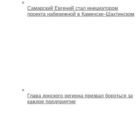
Самарский Евгений стал инициатором
проекта набережной в Каменске-Шахтинском
Глава донского региона призвал бороться за
каждое предприятие