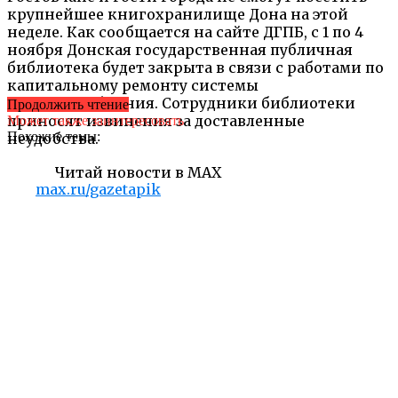
крупнейшее книгохранилище Дона на этой
неделе. Как сообщается на сайте ДГПБ, с 1 по 4
ноября Донская государственная публичная
библиотека будет закрыта в связи с работами по
капитальному ремонту системы
электроснабжения. Сотрудники библиотеки
Продолжить чтение
приносят извинения за доставленные
Может также заинтересовать
Похожие темы:
неудобства.
Читай новости в MAX
max.ru/gazetapik