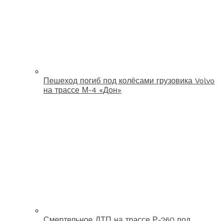
Пешеход погиб под колёсами грузовика Volvo
на трассе М-4 «Дон»
Смертельное ДТП на трассе Р-260 под