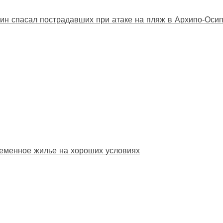
ин спасал пострадавших при атаке на пляж в Архипо‑Оси
еменное жилье на хороших условиях