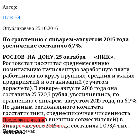
Автор:
ПИК
Опубликовано
25.10.2016
По сравнению с январем-августом 2015 года
увеличение составило 6,7%.
РОСТОВ-НА-ДОНУ, 25 октября — «ПИК».
Ростовстат рассчитал среднемесячную
номинальную начисленную заработную плату
работников по кругу крупных, средних и малых
предприятий и организаций (с учетом
дорасчета). В январе-августе 2016 года она
составила 25 720,3 рубля, увеличившись, по
сравнению с январем-августом 2015 года, на 6,7%.
По данным регионального комитета
госстатистики, среднесписочная численность
работников (без внешних совместителей) в
Продолжить чтение
январе-августе 2016 года составила 1 073,4 тыс.
Может также заинтересовать
Похожие темы:
человек.