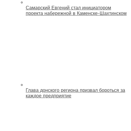
Самарский Евгений стал инициатором
проекта набережной в Каменске-Шахтинском
Глава донского региона призвал бороться за
каждое предприятие