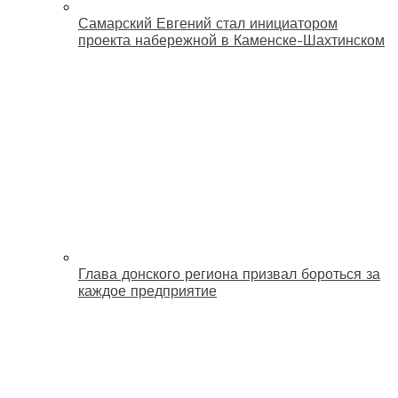
Самарский Евгений стал инициатором
проекта набережной в Каменске-Шахтинском
Глава донского региона призвал бороться за
каждое предприятие