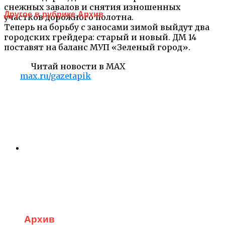
снежных завалов и снятия изношенных
Другое в рубрике Архив
участков дорожного полотна.
Теперь на борьбу с заносами зимой выйдут два
городских грейдера: старый и новый. ДМ 14
поставят на баланс МУП «Зеленый город».
Читай новости в MAX
max.ru/gazetapik
Архив