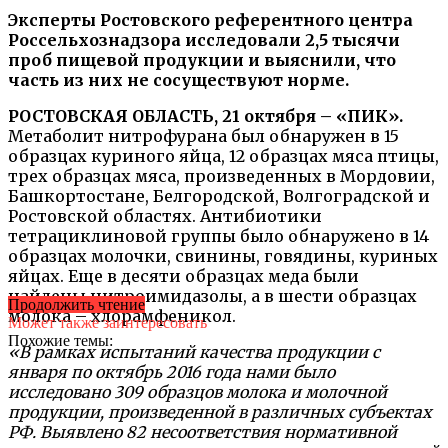
Эксперты Ростовского референтного центра
Россельхознадзора исследовали 2,5 тысячи
проб пищевой продукции и выяснили, что
часть из них не сосуществуют норме.
РОСТОВСКАЯ ОБЛАСТЬ, 21 октября – «ПИК».
Метаболит нитрофурана был обнаружен в 15
образцах куриного яйца, 12 образцах мяса птицы,
трех образцах мяса, произведенных в Мордовии,
Башкортостане, Белгородской, Волгоградской и
Ростовской областях. Антибиотики
тетрациклиновой группы было обнаружено в 14
образцах молочки, свинины, говядины, куриных
яйцах. Еще в десяти образцах меда были
найдены нитроимидазолы, а в шести образцах
Продолжить чтение
молока – хлорамфеникол.
Может также заинтересовать
Похожие темы:
«В рамках испытаний качества продукции с
января по октябрь 2016 года нами было
исследовано 309 образцов молока и молочной
продукции, произведенной в различных субъектах
РФ. Выявлено 82 несоответствия нормативной