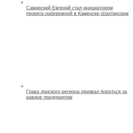
Самарский Евгений стал инициатором
проекта набережной в Каменске-Шахтинском
Глава донского региона призвал бороться за
каждое предприятие