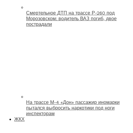
Смертельное ДТП на трассе Р-260 под
Морозовском: водитель ВАЗ погиб, двое
пострадали
На трассе М-4 «Дон» пассажир иномарки
пытался выбросить наркотики под ноги
инспекторам
ЖКХ