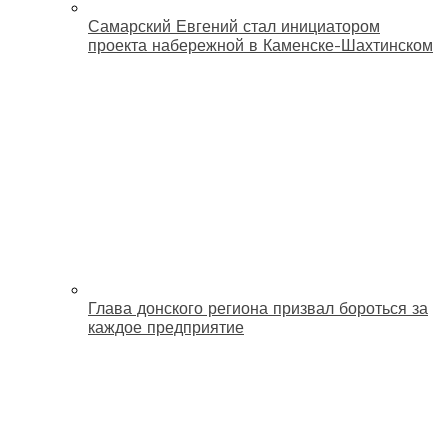
Самарский Евгений стал инициатором
проекта набережной в Каменске-Шахтинском
Глава донского региона призвал бороться за
каждое предприятие