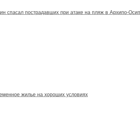
ин спасал пострадавших при атаке на пляж в Архипо‑Оси
еменное жилье на хороших условиях