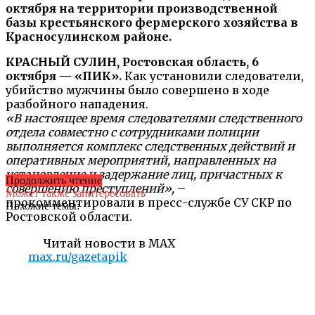
октября на территории производственной
базы крестьянского фермерского хозяйства в
Красносулинском районе.
КРАСНЫЙ СУЛИН, Ростовская область, 6
октября — «ПИК».
Как установили следователи,
убийство мужчины было совершено в ходе
разбойного нападения.
«В настоящее время следователями следственного
отдела совместно с сотрудниками полиции
выполняется комплекс следственных действий и
оперативных мероприятий, направленных на
установление и задержание лиц, причастных к
Продолжить чтение
совершению преступлений»,
–
Может также заинтересовать
прокомментировали в пресс-службе СУ СКР по
Похожие темы:
Ростовской области.
Читай новости в MAX
max.ru/gazetapik