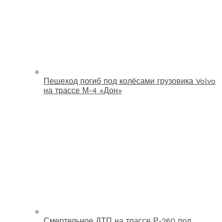
Пешеход погиб под колёсами грузовика Volvo
на трассе М-4 «Дон»
Смертельное ДТП на трассе Р-260 под