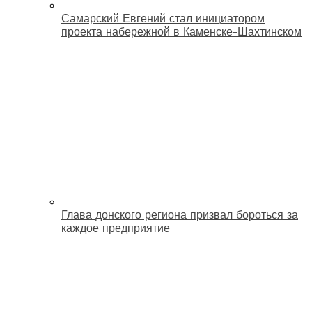
Самарский Евгений стал инициатором
проекта набережной в Каменске-Шахтинском
Глава донского региона призвал бороться за
каждое предприятие