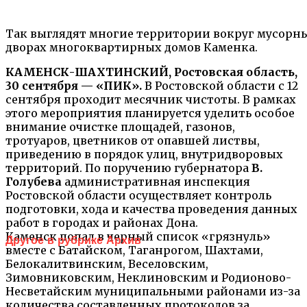
Так выглядят многие территории вокруг мусорн
дворах многоквартирных домов Каменка.
КАМЕНСК-ШАХТИНСКИЙ, Ростовская область,
30 сентября — «ПИК».
В Ростовской области с 12
сентября проходит месячник чистоты. В рамках
этого мероприятия планируется уделить особое
внимание очистке площадей, газонов,
тротуаров, цветников от опавшей листвы,
приведению в порядок улиц, внутридворовых
территорий. По поручению губернатора
В.
Голубева
административная инспекция
Ростовской области осуществляет контроль
подготовки, хода и качества проведения данных
работ в городах и районах Дона.
Каменск попал в черный список «грязнуль»
Другое в рубрике Архив
вместе с Батайском, Таганрогом, Шахтами,
Белокалитвинским, Веселовским,
Зимовниковским, Неклиновским и Родионово-
Несветайским муниципальными районами из-за
количества составленных протоколов за