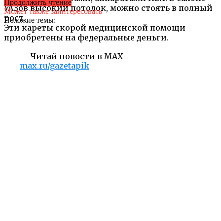
Продолжить чтение
УАЗов высокий потолок, можно стоять в полный
Может также заинтересовать
рост.
Похожие темы:
Эти кареты скорой медицинской помощи
приобретены на федеральные деньги.
Читай новости в MAX
max.ru/gazetapik