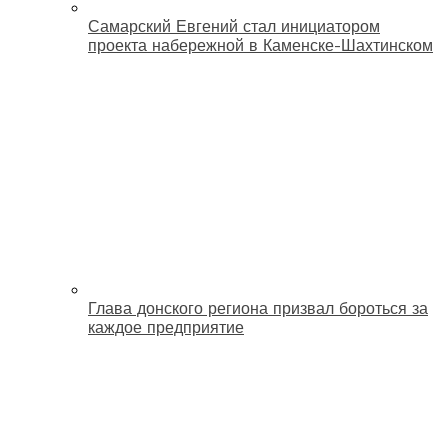
Самарский Евгений стал инициатором
проекта набережной в Каменске-Шахтинском
Глава донского региона призвал бороться за
каждое предприятие