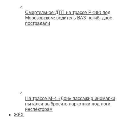
Смертельное ДТП на трассе Р-260 под
Морозовском: водитель ВАЗ погиб, двое
пострадали
На трассе М-4 «Дон» пассажир иномарки
пытался выбросить наркотики под ноги
инспекторам
ЖКХ