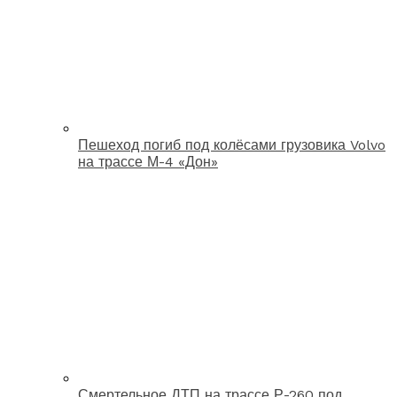
Пешеход погиб под колёсами грузовика Volvo
на трассе М-4 «Дон»
Смертельное ДТП на трассе Р-260 под