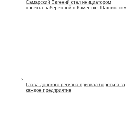
Самарский Евгений стал инициатором
проекта набережной в Каменске-Шахтинском
Глава донского региона призвал бороться за
каждое предприятие