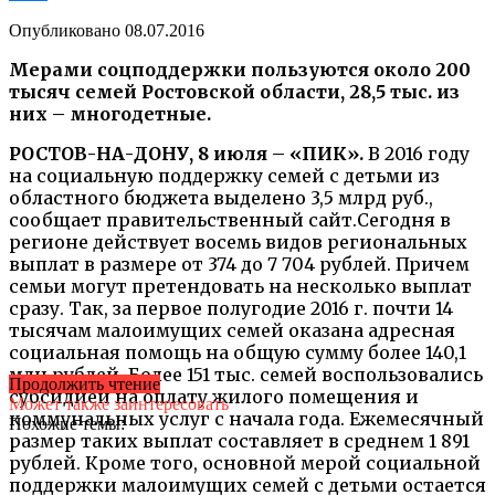
Опубликовано
08.07.2016
Мерами соцподдержки пользуются около 200
тысяч семей Ростовской области, 28,5 тыс. из
них – многодетные.
РОСТОВ-НА-ДОНУ, 8 июля – «ПИК».
В 2016 году
на социальную поддержку семей с детьми из
областного бюджета выделено 3,5 млрд руб.,
сообщает правительственный сайт.Сегодня в
регионе действует восемь видов региональных
выплат в размере от 374 до 7 704 рублей. Причем
семьи могут претендовать на несколько выплат
сразу. Так, за первое полугодие 2016 г. почти 14
тысячам малоимущих семей оказана адресная
социальная помощь на общую сумму более 140,1
млн рублей. Более 151 тыс. семей воспользовались
Продолжить чтение
субсидией на оплату жилого помещения и
Может также заинтересовать
коммунальных услуг с начала года. Ежемесячный
Похожие темы:
размер таких выплат составляет в среднем 1 891
рублей. Кроме того, основной мерой социальной
поддержки малоимущих семей с детьми остается