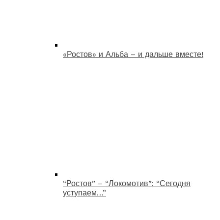
«Ростов» и Альба – и дальше вместе!
“Ростов” – “Локомотив”: “Сегодня
уступаем…”