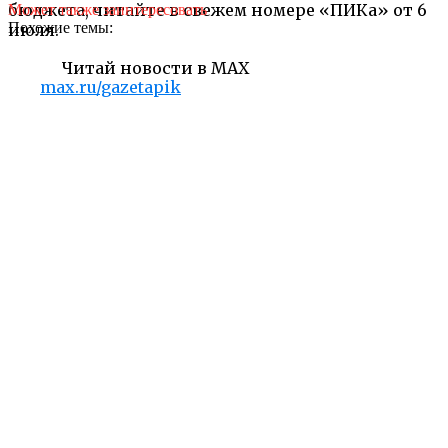
бюджета, читайте в свежем номере «ПИКа» от 6
Может также заинтересовать
Похожие темы:
июля.
Читай новости в MAX
max.ru/gazetapik