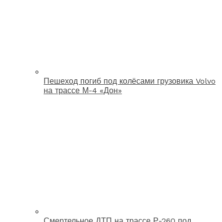
Пешеход погиб под колёсами грузовика Volvo
на трассе М-4 «Дон»
Смертельное ДТП на трассе Р-260 под