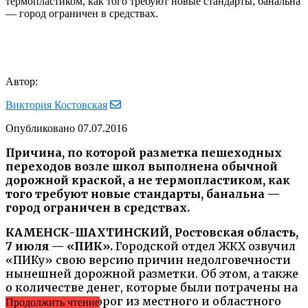
термопластиком, как того требуют новые стандарты, банальна
— город ограничен в средствах.
Автор:
Виктория Костовская
Опубликовано
07.07.2016
Причина, по которой разметка пешеходных
переходов возле школ выполнена обычной
дорожной краской, а не термопластиком, как
того требуют новые стандарты, банальна —
город ограничен в средствах.
КАМЕНСК-ШАХТИНСКИЙ, Ростовская область,
7 июля — «ПИК».
Городской отдел ЖКХ озвучил
«ПИКу» свою версию причин недолговечности
нынешней дорожной разметки. Об этом, а также
о количестве денег, которые были потрачены на
«рисование» дорог из местного и областного
Продолжить чтение