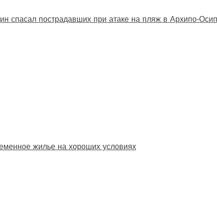
ин спасал пострадавших при атаке на пляж в Архипо‑Оси
еменное жилье на хороших условиях