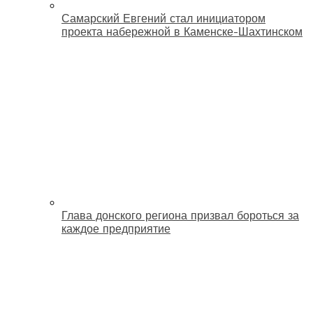
Самарский Евгений стал инициатором
проекта набережной в Каменске-Шахтинском
Глава донского региона призвал бороться за
каждое предприятие