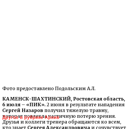
Фото предоставлено Подольским А.Л.
КАМЕНСК-ШАХТИНСКИЙ, Ростовская область,
6 июля – «ПИК».
2 июня в результате нападения
Сергей Назаров
получил тяжелую травму,
которая повлекла частичную потерю зрения.
Другое в рубрике Архив
Друзья и коллеги тренера обращаются ко всем,
кто знает
Сергея Александровича
и сочувствует