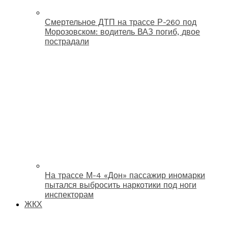
Смертельное ДТП на трассе Р-260 под
Морозовском: водитель ВАЗ погиб, двое
пострадали
На трассе М-4 «Дон» пассажир иномарки
пытался выбросить наркотики под ноги
инспекторам
ЖКХ