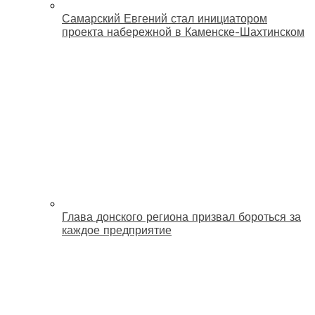
Самарский Евгений стал инициатором
проекта набережной в Каменске-Шахтинском
Глава донского региона призвал бороться за
каждое предприятие