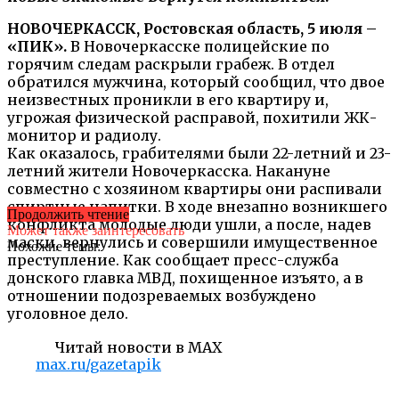
НОВОЧЕРКАССК, Ростовская область, 5 июля –
«ПИК».
В Новочеркасске полицейские по
горячим следам раскрыли грабеж. В отдел
обратился мужчина, который сообщил, что двое
неизвестных проникли в его квартиру и,
угрожая физической расправой, похитили ЖК-
монитор и радиолу.
Как оказалось, грабителями были 22-летний и 23-
летний жители Новочеркасска. Накануне
совместно с хозяином квартиры они распивали
спиртные напитки. В ходе внезапно возникшего
Продолжить чтение
конфликта молодые люди ушли, а после, надев
Может также заинтересовать
маски, вернулись и совершили имущественное
Похожие темы:
преступление. Как сообщает пресс-служба
донского главка МВД, похищенное изъято, а в
отношении подозреваемых возбуждено
уголовное дело.
Читай новости в MAX
max.ru/gazetapik