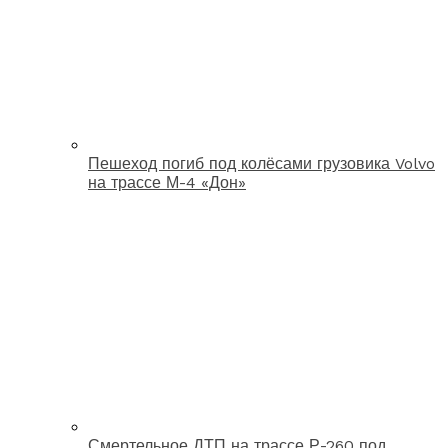
Пешеход погиб под колёсами грузовика Volvo
на трассе М-4 «Дон»
Смертельное ДТП на трассе Р-260 под