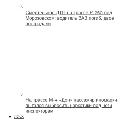
Смертельное ДТП на трассе Р-260 под
Морозовском: водитель ВАЗ погиб, двое
пострадали
На трассе М-4 «Дон» пассажир иномарки
пытался выбросить наркотики под ноги
инспекторам
ЖКХ