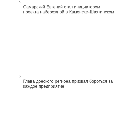
Самарский Евгений стал инициатором
проекта набережной в Каменске-Шахтинском
Глава донского региона призвал бороться за
каждое предприятие