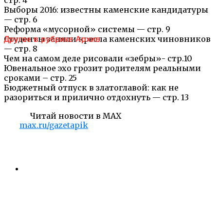
Выборы 2016: известны каменские кандидатуры
— стр. 6
Реформа «мусорной» системы — стр. 9
Студенты заняли кресла каменских чиновников
Другое в рубрике Архив
— стр. 8
Чем на самом деле рисовали «зебры»- стр.10
Ювенальное эхо грозит родителям реальными
сроками – стр. 25
Бюджетный отпуск в златоглавой: как не
разориться и прилично отдохнуть — стр. 13
Читай новости в MAX
max.ru/gazetapik