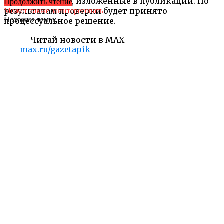
обстоятельства, изложенные в публикации. По
Продолжить чтение
результатам проверки будет принято
Может также заинтересовать
Похожие темы:
процессуальное решение.
Читай новости в MAX
max.ru/gazetapik