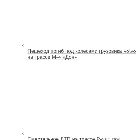
Пешеход погиб под колёсами грузовика Volvo
на трассе М-4 «Дон»
Смертельное ДТП на трассе Р-260 под