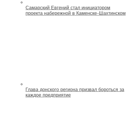
Самарский Евгений стал инициатором
проекта набережной в Каменске-Шахтинском
Глава донского региона призвал бороться за
каждое предприятие