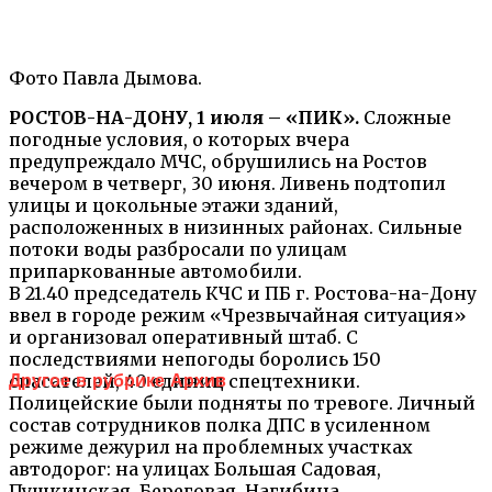
Фото Павла Дымова.
РОСТОВ-НА-ДОНУ, 1 июля – «ПИК».
Сложные
погодные условия, о которых вчера
предупреждало МЧС, обрушились на Ростов
вечером в четверг, 30 июня. Ливень подтопил
улицы и цокольные этажи зданий,
расположенных в низинных районах. Сильные
потоки воды разбросали по улицам
припаркованные автомобили.
В 21.40 председатель КЧС и ПБ г. Ростова-на-Дону
ввел в городе режим «Чрезвычайная ситуация»
и организовал оперативный штаб. С
последствиями непогоды боролись 150
спасателей, 40 единиц спецтехники.
Другое в рубрике Архив
Полицейские были подняты по тревоге. Личный
состав сотрудников полка ДПС в усиленном
режиме дежурил на проблемных участках
автодорог: на улицах Большая Садовая,
Пушкинская, Береговая, Нагибина,