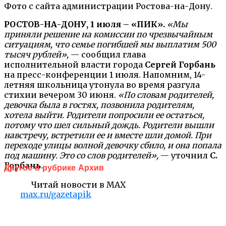
Фото с сайта администрации Ростова-на-Дону.
РОСТОВ-НА-ДОНУ, 1 июля – «ПИК».
«Мы
приняли решение на комиссии по чрезвычайным
ситуациям, что семье погибшей мы выплатим 500
тысяч рублей»,
— сообщил глава
исполнительной власти города
Сергей Горбань
на пресс-конференции 1 июля. Напомним, 14-
летняя школьница утонула во время разгула
стихии вечером 30 июня.
«По словам родителей,
девочка была в гостях, позвонила родителям,
хотела выйти. Родители попросили ее остаться,
потому что шел сильный дождь. Родители вышли
навстречу, встретили ее и вместе шли домой. При
переходе улицы волной девочку сбило, и она попала
под машину. Это со слов родителей»,
— уточнил
С.
Горбань
.
Другое в рубрике Архив
Читай новости в MAX
max.ru/gazetapik