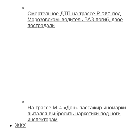
Смертельное ДТП на трассе Р-260 под
Морозовском: водитель ВАЗ погиб, двое
пострадали
На трассе М-4 «Дон» пассажир иномарки
пытался выбросить наркотики под ноги
инспекторам
ЖКХ