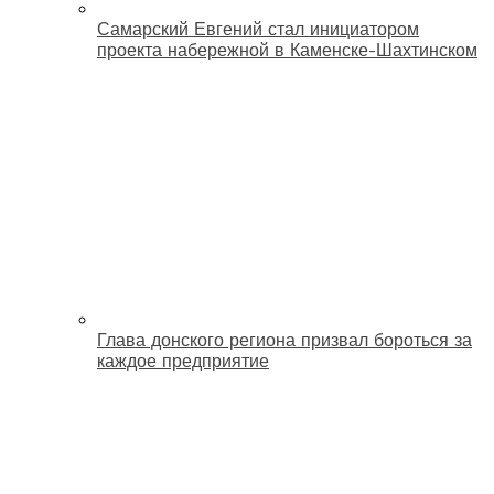
Самарский Евгений стал инициатором
проекта набережной в Каменске-Шахтинском
Глава донского региона призвал бороться за
каждое предприятие