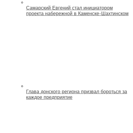
Самарский Евгений стал инициатором
проекта набережной в Каменске-Шахтинском
Глава донского региона призвал бороться за
каждое предприятие