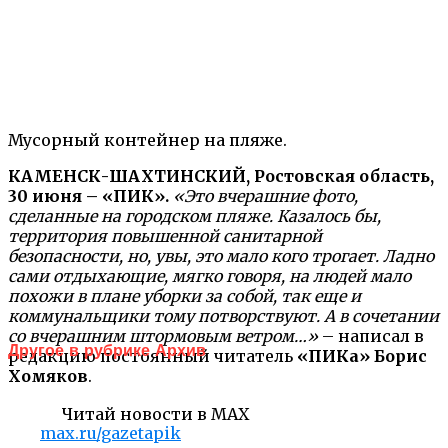
Мусорный контейнер на пляже.
КАМЕНСК-ШАХТИНСКИЙ, Ростовская область,
30 июня – «ПИК».
«Это вчерашние фото,
сделанные на городском пляже. Казалось бы,
территория повышенной санитарной
безопасности, но, увы, это мало кого трогает. Ладно
сами отдыхающие, мягко говоря, на людей мало
похожи в плане уборки за собой, так еще и
коммунальщики тому потворствуют. А в сочетании
со вчерашним штормовым ветром…»
– написал в
Другое в рубрике Архив
редакцию постоянный читатель
«ПИКа»
Борис
Хомяков
.
Читай новости в MAX
max.ru/gazetapik