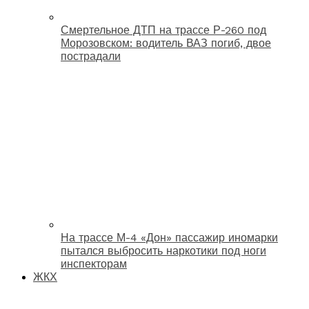
Смертельное ДТП на трассе Р-260 под
Морозовском: водитель ВАЗ погиб, двое
пострадали
На трассе М-4 «Дон» пассажир иномарки
пытался выбросить наркотики под ноги
инспекторам
ЖКХ