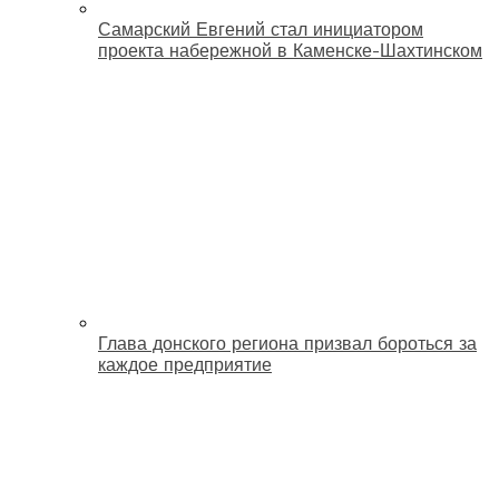
Самарский Евгений стал инициатором
проекта набережной в Каменске-Шахтинском
Глава донского региона призвал бороться за
каждое предприятие