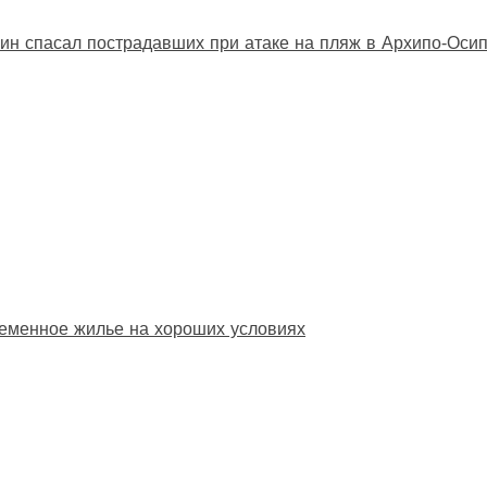
ин спасал пострадавших при атаке на пляж в Архипо‑Оси
еменное жилье на хороших условиях