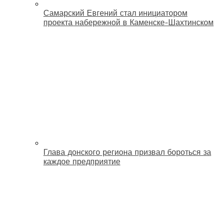
Самарский Евгений стал инициатором
проекта набережной в Каменске-Шахтинском
Глава донского региона призвал бороться за
каждое предприятие