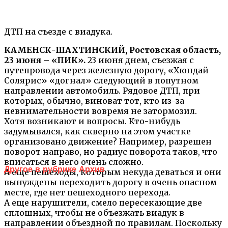
ДТП на съезде с виадука.
КАМЕНСК-ШАХТИНСКИЙ, Ростовская область,
23 июня – «ПИК».
23 июня днем, съезжая с
путепровода через железную дорогу, «Хюндай
Солярис» «догнал» следующий в попутном
направлении автомобиль. Рядовое ДТП, при
которых, обычно, виноват тот, кто из-за
невнимательности вовремя не затормозил.
Хотя возникают и вопросы. Кто-нибудь
задумывался, как скверно на этом участке
организовано движение? Например, разрешен
поворот направо, но радиус поворота таков, что
вписаться в него очень сложно.
Другое в рубрике Архив
А еще пешеходы, которым некуда деваться и они
вынуждены переходить дорогу в очень опасном
месте, где нет пешеходного перехода.
А еще нарушители, смело пересекающие две
сплошных, чтобы не объезжать виадук в
направлении объездной по правилам. Поскольку