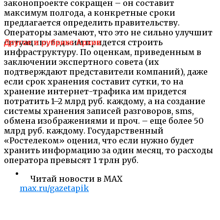
законопроекте сокращен – он составит
максимум полгода, а конкретные сроки
предлагается определить правительству.
Операторы замечают, что это не сильно улучшит
ситуацию, ведь им придется строить
Другое в рубрике Архив
инфраструктуру. По оценкам, приведенным в
заключении экспертного совета (их
подтверждают представители компаний), даже
если срок хранения составит сутки, то на
хранение интернет-трафика им придется
потратить 1–2 млрд руб. каждому, а на создание
системы хранения записей разговоров, sms,
обмена изображениями и проч. – еще более 50
млрд руб. каждому. Государственный
«Ростелеком» оценил, что если нужно будет
хранить информацию за один месяц, то расходы
оператора превысят 1 трлн руб.
Читай новости в MAX
max.ru/gazetapik