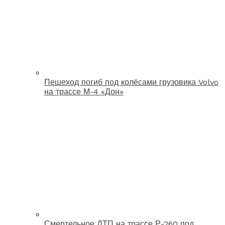
Пешеход погиб под колёсами грузовика Volvo
на трассе М-4 «Дон»
Смертельное ДТП на трассе Р-260 под