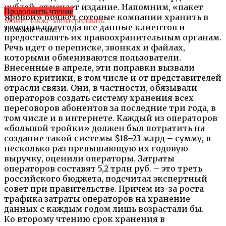
рублей, отмечает издание. Напомним, «пакет
Продолжить чтение
Яровой» обяжет сотовые компании хранить в
Может также заинтересовать
течение полугода все данные клиентов и
Похожие темы:
предоставлять их правоохранительным органам.
Речь идет о переписке, звонках и файлах,
которыми обмениваются пользователи.
Внесенные в апреле, эти поправки вызвали
много критики, в том числе и от представителей
отрасли связи. Они, в частности, обязывали
операторов создать систему хранения всех
переговоров абонентов за последние три года, в
том числе и в интернете. Каждый из операторов
«большой тройки» должен был потратить на
создание такой системы $18–23 млрд – сумму, в
несколько раз превышающую их годовую
выручку, оценили операторы. Затраты
операторов составят 5,2 трлн руб. – это треть
российского бюджета, подсчитал экспертный
совет при правительстве. Причем из-за роста
трафика затраты операторов на хранение
данных с каждым годом лишь возрастали бы.
Ко второму чтению срок хранения в