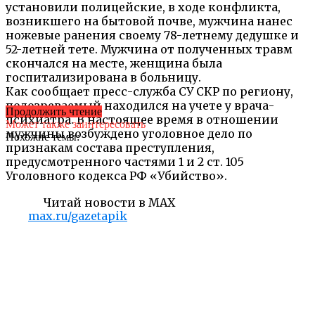
установили полицейские, в ходе конфликта,
возникшего на бытовой почве, мужчина нанес
ножевые ранения своему 78-летнему дедушке и
52-летней тете. Мужчина от полученных травм
скончался на месте, женщина была
госпитализирована в больницу.
Как сообщает пресс-служба СУ СКР по региону,
подозреваемый находился на учете у врача-
Продолжить чтение
психиатра. В настоящее время в отношении
Может также заинтересовать
мужчины возбуждено уголовное дело по
Похожие темы:
признакам состава преступления,
предусмотренного частями 1 и 2 ст. 105
Уголовного кодекса РФ «Убийство».
Читай новости в MAX
max.ru/gazetapik