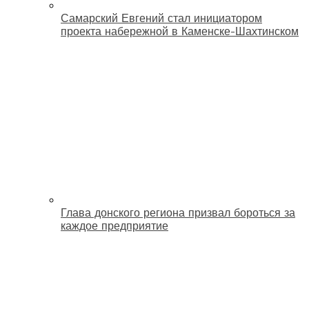
Самарский Евгений стал инициатором
проекта набережной в Каменске-Шахтинском
Глава донского региона призвал бороться за
каждое предприятие