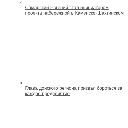
Самарский Евгений стал инициатором
проекта набережной в Каменске-Шахтинском
Глава донского региона призвал бороться за
каждое предприятие