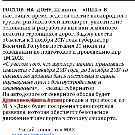
РОСТОВ-НА-ДОНУ, 22 июня – «ПИК».
В
настоящее время ведется снятие плодородного
грунта, разбивка осей автодорог, уплотнение
основания и разработка выемки земляного
полотна строящихся дорог. Задачу ввести
объекты к 1 ноября 2017 года губернатор
Василий Голубев
поставил 20 июня на
совещании по подготовке и проведению игр
ЧМ-2018.
«С учетом того, что аэропорт начнет принимать
самолеты с 1 декабря 2017 года, до 1 ноября 2017-го
полностью должны быть построены и сданы
подъездные пути с благоустройством и
озеленением»,
— сказал губернатор.
На автодороге от северного обхода будет
возведено шесть путепроводов и три моста, от
Другое в рубрике Архив
М-4 «Дон» будет построена транспортная
развязка, которая обеспечит безопасное
движение транспорта в сторону аэропорта.
Читай новости в MAX