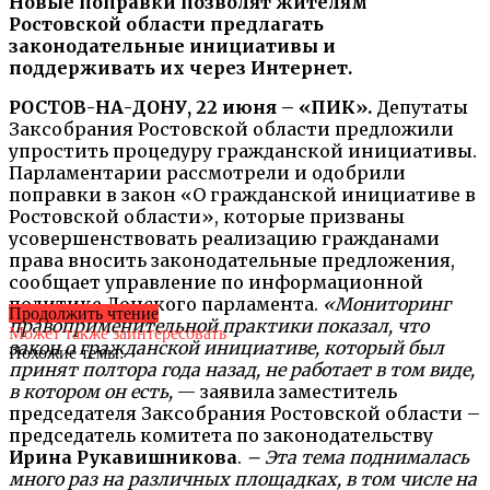
Новые поправки позволят жителям
Ростовской области предлагать
законодательные инициативы и
поддерживать их через Интернет.
РОСТОВ-НА-ДОНУ, 22 июня – «ПИК».
Депутаты
Заксобрания Ростовской области предложили
упростить процедуру гражданской инициативы.
Парламентарии рассмотрели и одобрили
поправки в закон «О гражданской инициативе в
Ростовской области», которые призваны
усовершенствовать реализацию гражданами
права вносить законодательные предложения,
сообщает управление по информационной
политике Донского парламента.
«Мониторинг
Продолжить чтение
правоприменительной практики показал, что
Может также заинтересовать
закон о гражданской инициативе, который был
Похожие темы:
принят полтора года назад, не работает в том виде,
в котором он есть,
— заявила заместитель
председателя Заксобрания Ростовской области –
председатель комитета по законодательству
Ирина Рукавишникова
.
– Эта тема поднималась
много раз на различных площадках, в том числе на