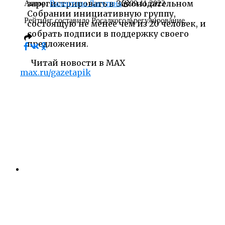
зарегистрировать в Законодательном
Автор:
Валентина Лагутина
09.11.2022
Собрании инициативную группу,
Рейтинг составило Росалкогольрегулирование.
состоящую не менее чем из 20 человек, и
собрать подписи в поддержку своего
предложения.
Читай новости в MAX
max.ru/gazetapik