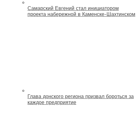
Самарский Евгений стал инициатором
проекта набережной в Каменске-Шахтинском
Глава донского региона призвал бороться за
каждое предприятие