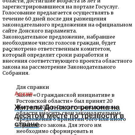
области, достигшие возраста 18 лет и
зарегистрировавшиеся на портале Госуслуг.
Голосование предлагается осуществлять в
течение 60 дней после дня размещения
законодательного предложения на официальном
сайте Донского парламента.
Законодательное предложение, набравшее
необходимое число голосов граждан, будет
рассмотрено ответственным комитетом,
который определит сроки разработки и
внесения соответствующего проекта областного
закона на рассмотрение Законодательного
Собрания.
Для справки
Архив
Закон «О гражданской инициативе в
Ростовской области» был принят 20
Жители Донского региона на
февраля 2014 г. Он дает право жителям
области вносить свои законодательные
десятом месте по трезвости в
предложения о принятии того или иного
стране
областного закона. Для этого им
необходимо сформировать и