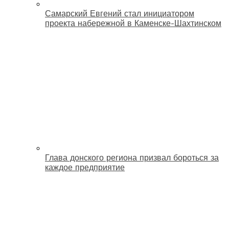
Самарский Евгений стал инициатором
проекта набережной в Каменске-Шахтинском
Глава донского региона призвал бороться за
каждое предприятие