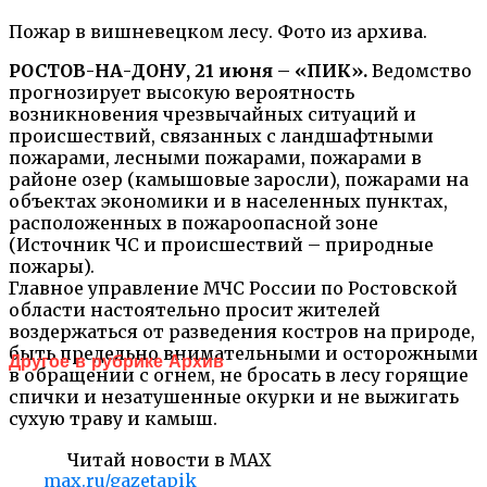
Пожар в вишневецком лесу. Фото из архива.
РОСТОВ-НА-ДОНУ, 21 июня – «ПИК».
Ведомство
прогнозирует высокую вероятность
возникновения чрезвычайных ситуаций и
происшествий, связанных с ландшафтными
пожарами, лесными пожарами, пожарами в
районе озер (камышовые заросли), пожарами на
объектах экономики и в населенных пунктах,
расположенных в пожароопасной зоне
(Источник ЧС и происшествий – природные
пожары).
Главное управление МЧС России по Ростовской
области настоятельно просит жителей
воздержаться от разведения костров на природе,
быть предельно внимательными и осторожными
Другое в рубрике Архив
в обращении с огнем, не бросать в лесу горящие
спички и незатушенные окурки и не выжигать
сухую траву и камыш.
Читай новости в MAX
max.ru/gazetapik