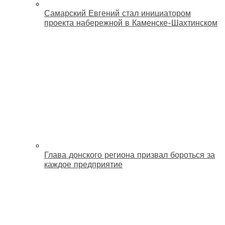
Самарский Евгений стал инициатором
проекта набережной в Каменске-Шахтинском
Глава донского региона призвал бороться за
каждое предприятие