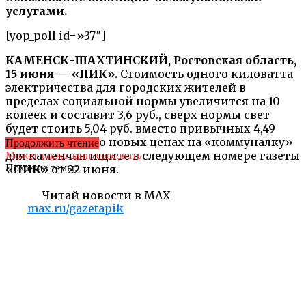
услугами.
[yop_poll id=»37″]
КАМЕНСК-ШАХТИНСКИЙ, Ростовская область,
15 июня — «ПИК».
Стоимость одного киловатта
электричества для городских жителей в
пределах социальной нормы увеличится на 10
копеек и составит 3,6 руб., сверх нормы свет
будет стоить 5,04 руб. вместо привычных 4,49
руб. Подробнее о новых ценах на «коммуналку»
Продолжить чтение
для каменчан ищите в следующем номере газеты
Может также заинтересовать
Похожие темы:
«ПИК»
от 22 июня.
Читай новости в MAX
max.ru/gazetapik