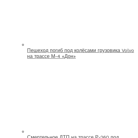
Пешеход погиб под колёсами грузовика Volvo
на трассе М-4 «Дон»
Смертельное ДТП на трассе Р-260 под