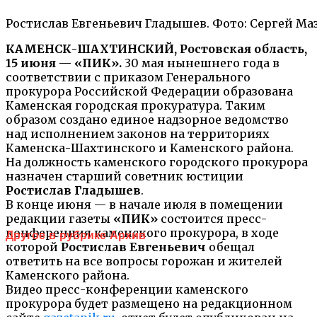
Ростислав Евгеньевич Гладышев. Фото: Сергей Ма
КАМЕНСК-ШАХТИНСКИЙ, Ростовская область,
15 июня — «ПИК».
30 мая нынешнего года в
соответствии с приказом Генерального
прокурора Российской Федерации образована
Каменская городская прокуратура. Таким
образом создано единое надзорное ведомство
над исполнением законов на территориях
Каменска-Шахтинского и Каменского района.
На должность каменского городского прокурора
назначен старший советник юстиции
Ростислав Гладышев
.
В конце июня — в начале июля в помещении
редакции газеты
«ПИК»
состоится пресс-
конференция каменского прокурора, в ходе
Другое в рубрике Архив
которой
Ростислав Евгеньевич
обещал
ответить на все вопросы горожан и жителей
Каменского района.
Видео пресс-конференции каменского
прокурора будет размещено на редакционном