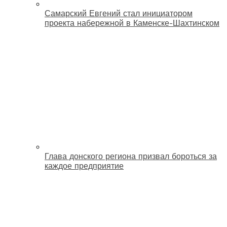
Самарский Евгений стал инициатором
проекта набережной в Каменске-Шахтинском
Глава донского региона призвал бороться за
каждое предприятие