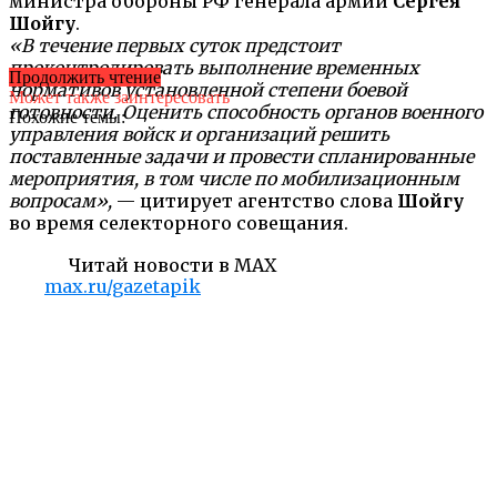
министра обороны РФ генерала армии
Сергея
Шойгу
.
«В течение первых суток предстоит
проконтролировать выполнение временных
Продолжить чтение
нормативов установленной степени боевой
Может также заинтересовать
готовности. Оценить способность органов военного
Похожие темы:
управления войск и организаций решить
поставленные задачи и провести спланированные
мероприятия, в том числе по мобилизационным
вопросам»,
— цитирует агентство слова
Шойгу
во время селекторного совещания.
Читай новости в MAX
max.ru/gazetapik