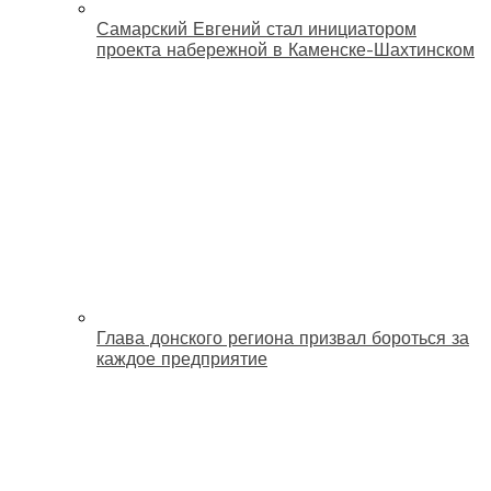
Самарский Евгений стал инициатором
проекта набережной в Каменске-Шахтинском
Глава донского региона призвал бороться за
каждое предприятие