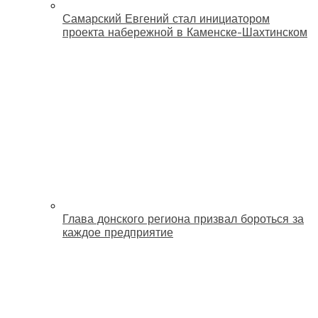
Самарский Евгений стал инициатором
проекта набережной в Каменске-Шахтинском
Глава донского региона призвал бороться за
каждое предприятие