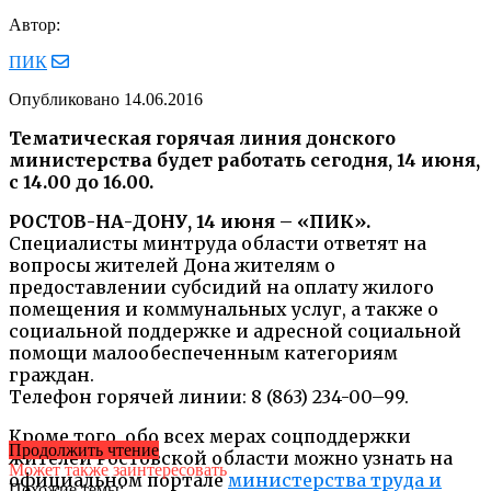
Автор:
ПИК
Опубликовано
14.06.2016
Тематическая горячая линия донского
министерства будет работать сегодня, 14 июня,
с 14.00 до 16.00.
РОСТОВ-НА-ДОНУ, 14 июня – «ПИК».
Специалисты минтруда области ответят на
вопросы жителей Дона жителям о
предоставлении субсидий на оплату жилого
помещения и коммунальных услуг, а также о
социальной поддержке и адресной социальной
помощи малообеспеченным категориям
граждан.
Телефон горячей линии: 8 (863) 234-00–99.
Кроме того, обо всех мерах соцподдержки
Продолжить чтение
жителей Ростовской области можно узнать на
Может также заинтересовать
официальном портале
министерства труда и
Похожие темы: