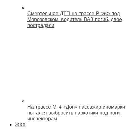
Смертельное ДТП на трассе Р-260 под
Морозовском: водитель ВАЗ погиб, двое
пострадали
На трассе М-4 «Дон» пассажир иномарки
пытался выбросить наркотики под ноги
инспекторам
ЖКХ